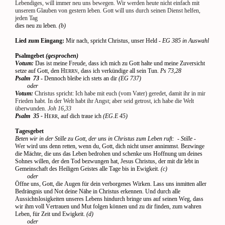
Lebendiges, will immer neu uns bewegen. Wir werden heute nicht einfach mit
unserem Glauben von gestern leben. Gott will uns durch seinen Dienst helfen,
jeden Tag
dies neu zu leben
. (b)
Lied zum Eingang:
Mir nach, spricht Christus, unser Held
- EG 385 in Auswahl
Psalmgebet
(gesprochen)
Votum:
Das ist meine Freude, dass ich mich zu Gott halte und meine Zuversicht
setze auf Gott, den H
, dass ich verkündige all sein Tun.
Ps 73,28
ERRN
Psalm
73
-
Dennoch bleibe ich stets an dir
(EG 737)
oder
Votum:
Christus spricht: Ich habe mit
euch (vom Vater) geredet, damit ihr in mir
Frieden habt. In der Welt habt ihr Angst; aber seid getrost, ich habe die Welt
überwunden.
Joh 16,33
Psalm
35 -
H
, auf dich traue ich
(EG.E 45)
ERR
Tagesgebet
Beten wir in der Stille zu Gott, der uns in Christus zum Leben ruft:
- Stille -
Wer wird uns denn retten, wenn du, Gott, dich nicht unser annimmst. Bezwinge
die Mächte, die uns das Leben bedrohen und schenke uns Hoffnung um deines
Sohnes willen, der den Tod bezwungen hat, Jesus Christus, der mit dir lebt in
Gemeinschaft des Heiligen Geistes alle Tage bis in Ewigkeit.
(c)
oder
Öffne uns, Gott, die Augen für dein verborgenes Wirken. Lass uns inmitten aller
Bedrängnis und Not deine Nähe in Christus erkennen. Und durch alle
Aussichtslosigkeiten unseres Lebens hindurch bringe uns auf seinen Weg, dass
wir ihm voll Vertrauen und Mut folgen können und zu dir finden, zum wahren
Leben, für Zeit und Ewigkeit.
(d)
oder