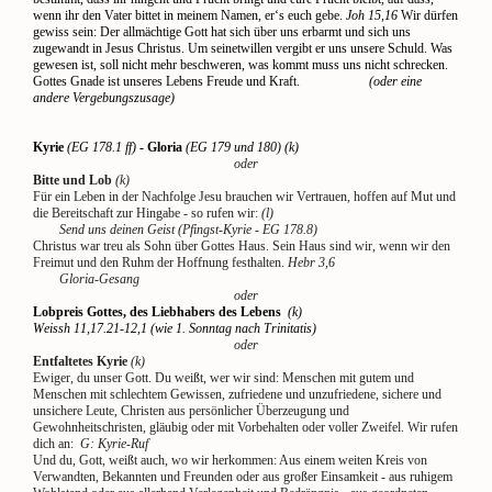
wenn ihr den Vater bittet in meinem Namen, er‘s euch gebe.
Joh 15,16
Wir dürfen
gewiss sein: Der allmächtige Gott hat sich über uns erbarmt und sich uns
zugewandt in Jesus Christus. Um seinetwillen vergibt er uns unsere Schuld. Was
gewesen ist, soll nicht mehr beschweren, was kommt muss uns nicht schrecken.
Gottes Gnade ist unseres Lebens Freude und Kraft.
(oder eine
andere Vergebungszusage)
Kyrie
(EG 178.1 ff)
- Gloria
(EG 179 und 180)
(k)
oder
Bitte und Lob
(k)
Für ein Leben in der Nachfolge Jesu brauchen wir Vertrauen, hoffen auf Mut und
die Bereitschaft zur Hingabe - so rufen wir:
(l)
Send uns deinen Geist (Pfingst-Kyrie - EG 178.8)
Christus war treu als Sohn über Gottes Haus. Sein Haus sind wir, wenn wir den
Freimut und den Ruhm der Hoffnung festhalten.
Hebr 3,6
Gloria-Gesang
oder
Lobpreis Gottes, des Liebhabers des Lebens
(k)
Weissh 11,17.21-12,1 (wie 1. Sonntag nach Trinitatis)
oder
Entfaltetes Kyrie
(k)
Ewiger, du unser Gott. Du weißt, wer wir sind: Menschen mit gutem und
Menschen mit schlechtem Gewissen, zufriedene und unzufriedene, sichere und
unsichere Leute, Christen aus persönlicher Überzeugung und
Gewohnheitschristen, gläubig oder mit Vorbehalten oder voller Zweifel. Wir rufen
dich an:
G: Kyrie-Ruf
Und du, Gott, weißt auch, wo wir herkommen: Aus einem weiten Kreis von
Verwandten, Bekannten und Freunden oder aus großer Einsamkeit - aus ruhigem