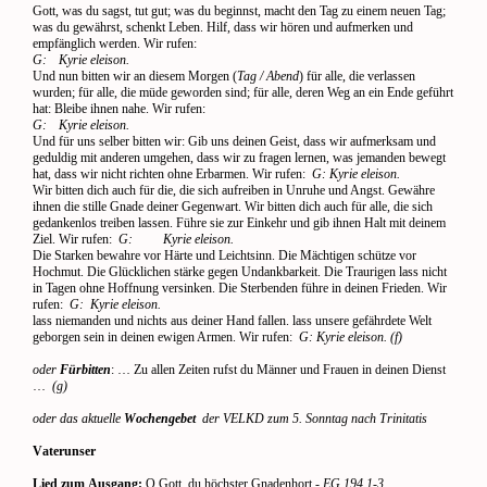
Gott, was du sagst, tut gut; was du beginnst, macht den Tag zu einem neuen Tag;
was du gewährst, schenkt Leben. Hilf, dass wir hören und aufmerken und
empfänglich werden. Wir rufen:
G:
Kyrie eleison.
Und nun bitten wir an diesem Morgen (
Tag / Abend
) für alle, die verlassen
wurden; für alle, die müde geworden sind; für alle, deren Weg an ein Ende geführt
hat: Bleibe ihnen nahe. Wir rufen:
G:
Kyrie eleison.
Und für uns selber bitten wir: Gib uns deinen Geist, dass wir aufmerksam und
geduldig mit anderen umgehen, dass wir zu fragen lernen, was jemanden bewegt
hat, dass wir nicht richten ohne Erbarmen. Wir rufen:
G: Kyrie eleison.
Wir bitten dich auch für die, die sich aufreiben in Unruhe und Angst. Gewähre
ihnen die stille Gnade deiner Gegenwart. Wir bitten dich auch für alle, die sich
gedankenlos treiben lassen. Führe sie zur Einkehr und gib ihnen Halt mit deinem
Ziel. Wir rufen:
G:
Kyrie eleison.
Die Starken bewahre vor Härte und Leichtsinn. Die Mächtigen schütze vor
Hochmut. Die Glücklichen stärke gegen Undankbarkeit. Die Traurigen lass nicht
in Tagen ohne Hoffnung versinken. Die Sterbenden führe in deinen Frieden. Wir
rufen:
G:
Kyrie eleison.
lass niemanden und nichts aus deiner Hand fallen. lass unsere gefährdete Welt
geborgen sein in deinen ewigen Armen. Wir rufen:
G: Kyrie eleison. (f)
oder
Fürbitten
: … Zu allen Zeiten rufst du Männer und Frauen in deinen Dienst
…
(g)
oder das aktuelle
Wochengebet
der VELKD zum 5. Sonntag nach Trinitatis
Vaterunser
Lied zum Ausgang:
O Gott, du höchster Gnadenhort -
EG 194,1-3