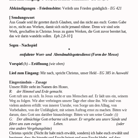
Abkündigungen
- Friedensbitte:
Verleih uns Frieden gnädiglich -
EG 421
[ Sendungswort
Aus Gnade seid ihr gerettet durch Glauben, und das nicht aus euch: Gottes Gabe
ist es, nicht aus Werken, damit sich nicht jemand rühme. Denn wir sind sein
Werk, geschaffen in Christus Jesus zu guten Werken, die Gott zuvor bereitet hat,
das wir darin wandeln sollen.
Eph 2,8-10
]
Segen - Nachspiel
*
entfalteter Wort- und
Abendmahlsgottesdienst (Form der Messe)
Vorspiel
(h)
– Eröffnung
(wie oben)
Lied zum Eingang:
Mir nach, spricht Christus, unser Held
- EG 385 in Auswahl
Eingeständnis – Zusage
Unsere Hilfe steht im Namen des H
ERRN,
R:
der Himmel und Erde gemacht.
Gott ruft uns zu sich. In Jesus sucht er uns Menschen auf. Er lädt uns ein, seinem
Weg zu folgen. Wir aber verbringen unsere Tage eher ohne ihn. Wir sind von
vielem anderen erfüllt: von innerer Unruhe, von Sorge um den Alltag, von
Vorbehalten, von der Unfähigkeit, mit seinen Auftrag ernst zu machen. Bitten wir
darum, dass Gott uns darüber hinausbringe. Bitten wir um seine Gnade:
(i)
G:
Der allmächtige Gott erbarme sich unser. Er vergebe uns unsre Sünde und
führe uns zum ewigen
Leben.
(oder
eine andere Vergebungsbitte)
Christus spricht: (Nicht ihr habt mich erwählt, sondern) ich habe euch erwählt und
bestimmt, dass ihr hingeht und Frucht bringt und eure Frucht bleibt, auf dass,