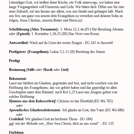
Lebendiger Gott, wir heißen deine Kirche, ein Volk unterwegs, wir haben eine
lange Vergangenheit voll Finsternis und Licht. Wir bitten dich: Öffne uns für eine
neue Zukunft, ruf uns heraus aus allem, was uns bindet und gefangen hält. Mach
uns frei, um ganz von neuem dein Evangelium zu verstehen und deinem Sohn zu
folgen, Jesus Christus, unserm Retter und Herrn.
(e)
Schriftlesung (Altes Testament):
1. Mose 12,1-4a (IV) Die Berufung Abrams
oder
(
Epistel):
1. Korinther 1,18-25 (III) Das Wort vom Kreuz
Antwortlied:
Wach auf du Geist der ersten Zeugen
- EG 241 in Auswahl
Predigttext
(Evangelium):
Lukas 5,1-11 (II) Berufung des Simon
Predigt
Besinnung
(Stille
oder
Musik
oder
Lied
)
Bekenntnis
Lasst uns bleiben im Glauben, gegründet und fest, und nicht weichen von der
Hoffnung des Evangeliums, das wir gehört haben und das gepredigt ist allen
Geschöpfen unter dem Himmel.
nach Kol 1,23
Lasst uns Zeugnis geben von
solcher Hoffnung:
Hymnus aus dem Kolosserbrief:
Christus ist das Ebenbild
(EG Wü 765)
oder
Apostolisches Glaubensbekenntnis
:
Ich glaube an Gott, den Vater
(EG Wü 686)
oder
Credolied:
Wir glauben Gott im höchsten Thron
- EG 184)
ggf. mit der Melodie von „
Herr Jesu Christi, dich zu uns wend
“ - EG 155
Fürbitten