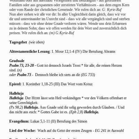
Wohlstand oder aus allerhand Verlegenheit und Bedrängnis - aus geordneten
Familien oder aus gespannten oder zerstörten Verhältnissen - aus dem engen Kern
oder vom Rande der christlichen Gemeinde. Wir rufen dich an:
G: Kyrie-Ruf
Nun aber stehen wir alle vor dir: In aller Ungleichheit darin gleich, dass wir vor
dir und untereinander im Unrecht sind - dass wir alle vergänglich sind und sterben
müssen - dass wir ohne deine Gnade verloren wären. Wende uns dein Erbarmen
zu in deinem Sohn; dass wir offen werden für dein Wort und zuversichtlich dich
preisen. Wir rufen dich an:
(m) G:Kyrie-Ruf
Tagesgebet
(wie oben)
Alttestamentliche Lesung
: 1. Mose 12,1-4 (IV) Die Berufung Abrams
Graduale
Psalm 73, 23-28 -
Gott ist dennoch Israels Trost * für alle, die reinen Herzen
sind. (
n)
oder
Psalm 73
-
Dennoch bleibe ich stets an dir
(EG 733)
Epistel:
1. Korinther 1,18-25 (III) Das Wort vom Kreuz
Halleluja
Halleluja
.
Der H
lässt sein Heil verkündigen * vor den Völkern offenbart er
ERR
seine Gerechtigkeit.
(Ps 98,2)
Halleluja
.
Aus Gnade seid ihr selig geworden durch Glauben. / Und
das nicht aus euch: * Gottes Gabe ist es.
(Eph 2,8)
Halleluja.
Evangelium:
Lukas 5,1-11 (II) Berufung des Simon
Lied der Woche:
Wach auf du Geist der ersten Zeugen
- EG 241 in Auswahl