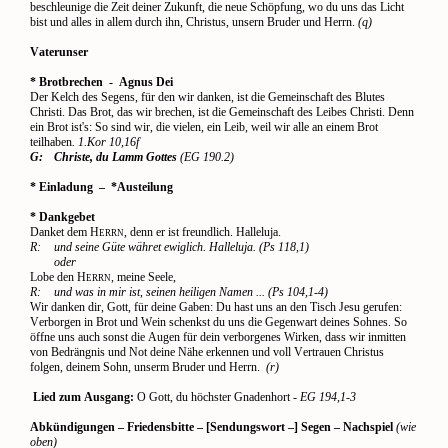
beschleunige die Zeit deiner Zukunft, die neue Schöpfung, wo du uns das Licht
bist und alles in allem durch ihn, Christus, unsern Bruder und Herrn.
(q)
Vaterunser
* Brotbrechen
-
Agnus Dei
Der Kelch des Segens, für den wir danken, ist die Gemeinschaft des Blutes
Christi. Das Brot, das wir brechen, ist die Gemeinschaft des Leibes Christi. Denn
ein Brot ist's: So sind wir, die vielen, ein Leib, weil wir alle an einem Brot
teilhaben
. 1.Kor 10,16f
G:
Christe, du Lamm Gottes
(EG 190.2)
* Einladung
–
*Austeilung
* Dankgebet
Danket dem H
, denn er ist freundlich. Halleluja.
ERRN
R:
und seine Güte währet ewiglich. Halleluja. (Ps 118,1)
oder
Lobe den H
, meine Seele,
ERRN
R:
und was in mir ist, seinen heiligen Namen ... (Ps 104,1-4)
Wir danken dir, Gott, für deine Gaben: Du hast uns an den Tisch Jesu gerufen:
Verborgen in Brot und Wein schenkst du uns die Gegenwart deines Sohnes. So
öffne uns auch sonst die Augen für dein verborgenes Wirken, dass wir inmitten
von Bedrängnis und Not deine Nähe erkennen und voll Vertrauen Christus
folgen, deinem Sohn, unserm Bruder und Herrn.
(r)
Lied zum Ausgang:
O Gott, du höchster Gnadenhort -
EG 194,1-3
Abkündigungen – Friedensbitte – [Sendungswort –] Segen – Nachspiel
(wie
oben)