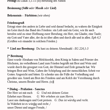
Predigt
zu Lukas 5,1-11 (II) Berufung des Simon
Besinnung (
Stille o
der
Musik
oder
Lied
)
Bekenntnis -
Fürbitten
(wie oben)
Friedensgruß
Ertragt einer den andern in Liebe und seid darauf bedacht, zu wahren die Einigkeit
im Geist durch das Band des Friedens: ein Leib und ein Geist, wie ihr auch
berufen seid zu einer Hoffnung eurer Berufung; ein Herr, ein Glaube, eine Taufe;
ein Gott und Vater aller, der da ist über allen und durch alle und in allen.
Eph 4,3
(Grüßen wir einander in solchem Frieden.)
*
Lied zur Bereitung:
Du hast zu deinem Abendmahl
- EG 224,1-3
[* Bereitung
Einst wurde Abraham von Melchisedek, dem König in Salem und Priester des
Höchsten, im verheißenen Land zum Frieden begrüßt mit Brot und Wein und
wurde durch ihn gesegnet von Gott, der Himmel und Erde gemacht hat. Wir
bringen Brot und Wein, Gaben der Schöpfung und der menschlichen Arbeit vor
Gottes Angesicht und bitten: Er schenke uns die Fülle der Verheißung und
gewähre uns Anteil am Brot des Friedens und am Kelch der Versöhnung durch
Christus, unsern Bruder und Herrn.
(o)
]
* Dialog – Präfation - Sanctus
Der Herr sei mit euch
G:
Und mit deinem Geiste.
Erhebet eure Herzen.
G: Wir erheben sie zum Herrn.
Lasst uns danksagen und Gott preisen.
G: Das ist würdig und recht.
In Wahrheit ist es wür
dig
und recht ,/
unser Dienst und un
se
re Freude, /