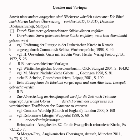
Quellen und Vorlagen
Soweit nicht anders angegeben sind Bibelverse wörtlich zitiert aus: Die Bibel
nach Martin Luthers Übersetzung – revidiert 2017, © 2017, Deutsche
Bibelgesellschaft, Stuttgart
[ ]
Durch Klammern gekennzeichnete Stücke können entfallen.
*
Durch einen Stern gekennzeichnete Stücke entfallen, wenn kein Abendmahl
gefeiert wird
a
vgl. Eröffnung der Liturgie in der Lutherischen Kirche in Kanada
b
angeregt durch Communität Selbitz, Wochensprüche, 1998, S. 46
c
vgl. H. Oosterhuis, Ganz nah ist dein Wort, Herder-Verlag Freiburg / B.,
1972, S. 26
d
R.B. nach verschiedenenVorlagen
e
vgl. Württembergisches Gottesdienstbuch I, OKR Stuttgart 2004, S. 164.92
f
vgl. M. Meyer, Nachdenkliche Gebete …, Göttingen 1998, S. 91
g
siehe E.
Scheibe, Gottesdienst feiern, Leipzig 2001, S. 199
h
Beim Einzug kann die Bibel mit vorgetragen und zum Altar bzw. Lesepult
gebracht werden
i
R.B.
k
Zur Abwechslung im Anrufungsteil wird für die Zeit nach Trinitatis
angeregt, Kyrie und Gloria
durch Formen des Lobpreises aus
verschiedenen Traditionen der Ökumene zu ersetzen.
l
vgl. Common Worship (Church of England), London 2000, S.168
m
vgl. Reformierte Liturgie, Wuppertal 1999, S. 68
n
anderePsalmfassungen
Reimpsalter - Ausgabe des EG für die Evangelisch-reformierte Kirche, Ps
73,1.2.5-7;
St.Mezger-Frey, Anglikanisches Chorsingen, deutsch, München 2011,
Ps.73, S. 28;