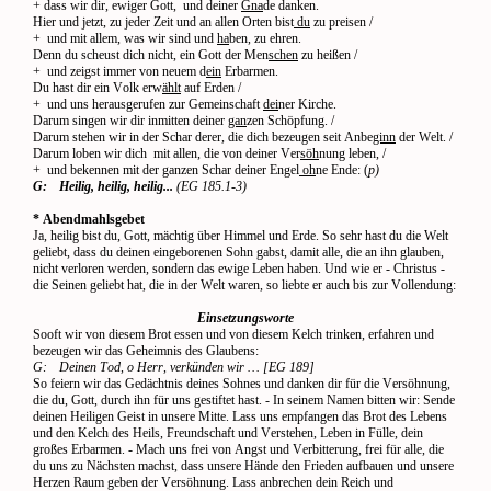
+ dass wir dir, ewiger Gott,
und deiner
Gna
de danken.
Hier und jetzt, zu jeder Zeit und an allen Orten bist
du
zu preisen /
+
und mit allem, was wir sind und
ha
ben, zu ehren.
Denn du scheust dich nicht, ein Gott der Men
schen
zu heißen /
+
und zeigst immer von neuem d
ein
Erbarmen.
Du hast dir ein Volk erw
ählt
auf Erden /
+
und uns herausgerufen zur Gemeinschaft
dei
ner Kirche.
Darum singen wir dir inmitten deiner
gan
zen Schöpfung. /
Darum stehen wir in der Schar derer, die dich bezeugen seit Anbe
ginn
der Welt. /
Darum loben wir dich
mit allen, die von deiner Ver
söh
nung leben, /
+
und bekennen mit der ganzen Schar deiner Engel
oh
ne Ende: (
p)
G:
Heilig, heilig, heilig...
(EG 185.1-3)
* Abendmahlsgebet
Ja, heilig bist du, Gott, mächtig über Himmel und Erde. So sehr hast du die Welt
geliebt, dass du deinen eingeborenen Sohn gabst, damit alle, die an ihn glauben,
nicht verloren werden, sondern das ewige Leben haben. Und wie er - Christus -
die Seinen geliebt hat, die in der Welt waren, so liebte er auch bis zur Vollendung:
Einsetzungsworte
Sooft wir von diesem Brot essen und von diesem Kelch trinken, erfahren und
bezeugen wir das Geheimnis des Glaubens:
G:
Deinen Tod, o Herr, verkünden wir … [EG 189]
So feiern wir das Gedächtnis deines Sohnes und danken dir für die Versöhnung,
die du, Gott, durch ihn für uns gestiftet hast. - In seinem Namen bitten wir: Sende
deinen Heiligen Geist in unsere Mitte. Lass uns empfangen das Brot des Lebens
und den Kelch des Heils, Freundschaft und Verstehen, Leben in Fülle, dein
großes Erbarmen. - Mach uns frei von Angst und Verbitterung, frei für alle, die
du uns zu Nächsten machst, dass unsere Hände den Frieden aufbauen und unsere
Herzen Raum geben der Versöhnung. Lass anbrechen dein Reich und